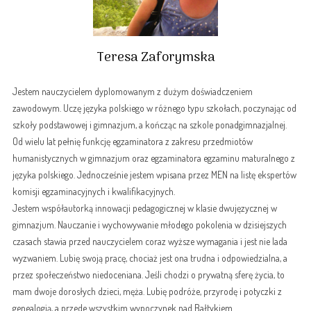
Teresa Zaforymska
Jestem nauczycielem dyplomowanym z dużym doświadczeniem
zawodowym. Uczę języka polskiego w różnego typu szkołach, poczynając od
szkoły podstawowej i gimnazjum, a kończąc na szkole ponadgimnazjalnej.
Od wielu lat pełnię funkcję egzaminatora z zakresu przedmiotów
humanistycznych w gimnazjum oraz egzaminatora egzaminu maturalnego z
języka polskiego. Jednocześnie jestem wpisana przez MEN na listę ekspertów
komisji egzaminacyjnych i kwalifikacyjnych.
Jestem współautorką innowacji pedagogicznej w klasie dwujęzycznej w
gimnazjum. Nauczanie i wychowywanie młodego pokolenia w dzisiejszych
czasach stawia przed nauczycielem coraz wyższe wymagania i jest nie lada
wyzwaniem. Lubię swoją pracę, chociaż jest ona trudna i odpowiedzialna, a
przez społeczeństwo niedoceniana. Jeśli chodzi o prywatną sferę życia, to
mam dwoje dorosłych dzieci, męża. Lubię podróże, przyrodę i potyczki z
genealogią, a przede wszystkim wypoczynek nad Bałtykiem.