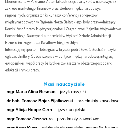
Ekonomiczna w Poznaniu. Autor kilkudziesięciu artykułów naukowych z
zakresu marketingu, finansów oraz studiów międzynarodowych i
regionalnych, organizator kilkunastu konferencji i projektów
międzynarodowych w Regionie Morza Bałtyckiego, były przewodniczący
Komisji Współpracy Międzyregionalnej i Zagranicznej Sejmiku Województwa
Pomorskiego. Nauczyciel akademicki w Wyższej Szkole Administracji i
Biznesu im. Eugeniusza Kwiatkowskiego w Gdyni.
Interesuję się sportem, lubię grać w brydża, podróżować, słuchać muzyki,
oglądać thrillery. Specjalizuję się w polityce międzynarodowej, integracji
europejskiej i współpracy bałtyckiej, zwłaszcza w obszarze gospodarki,
edukacji i rynku pracy.
Nasi nauczyciele
mgr Maria Alina Besman
– język rosyjski
dr hab. Tomasz Bojar-Fijałkowski
– przedmioty zawodowe
mgr Alicja Hoppe-Cern
– język angielski
mgr Tomasz Jaszczura
– przedmioty zawodowe
mgr Artur Kusz
– edukacja obywatelska, geografia, historia,