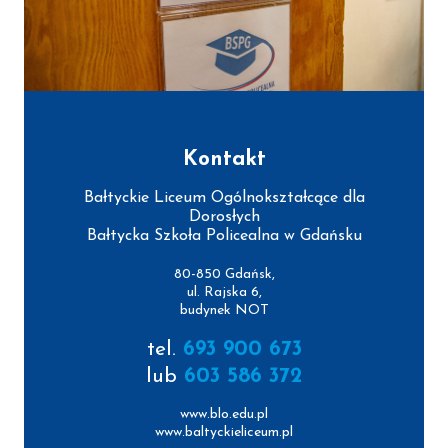
Kontakt
Bałtyckie Liceum Ogólnokształcące dla
Dorosłych
Bałtycka Szkoła Policealna w Gdańsku
80-850 Gdańsk,
ul. Rajska 6,
budynek NOT
tel.
693 900 673
lub
603 586 372
www.blo.edu.pl
www.baltyckieliceum.pl